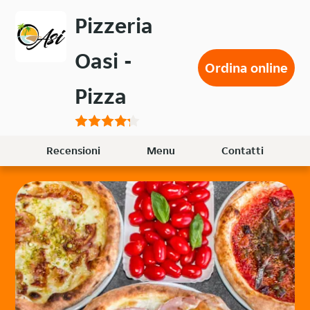
Passa
Pizzeria
al
contenuto
Oasi -
principale
Ordina online
Pizza
Recensioni
Menu
Contatti