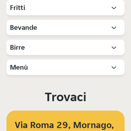
Fritti
Bevande
Birre
Menù
Trovaci
Via Roma 29, Mornago,